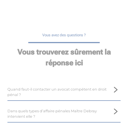
Vous avez des questions ?
Vous trouverez sûrement la
réponse ici
Quand faut-il contacter un avocat compétent en droit
pénal ?
Il est important de prendre contact avec un avocat
compétent en droit pénal, tel que Maître Marina DEBRAY,
Dans quels types d’affaire pénales Maître Debray
près de Hasparren, le plus tôt possible.
intervient elle ?
En droit pénal, il est difficile voire impossible de revenir en
Maître Marina DEBRAY, avocate au barreau de Hasparren,