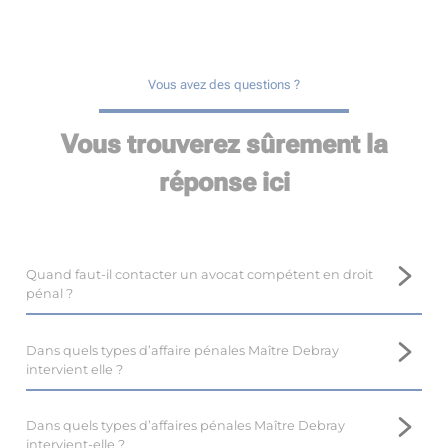
Vous avez des questions ?
Vous trouverez sûrement la
réponse ici
Quand faut-il contacter un avocat compétent en droit
pénal ?
Il est important de prendre contact avec un avocat
compétent en droit pénal, tel que Maître Marina DEBRAY,
Dans quels types d’affaire pénales Maître Debray
près de Bassens, le plus tôt possible.
intervient elle ?
En droit pénal, il est difficile voire impossible de revenir en
Maître Marina DEBRAY, avocate au barreau de Bassens,
arrière, et l’intervention d’un avocat dès le début de la
dispose d’une expertise en droit pénal, et intervient dans de
Dans quels types d’affaires pénales Maître Debray
procédure optimise les résultats.
nombreuses affaires.
intervient-elle ?