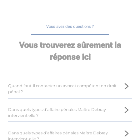
Vous avez des questions ?
Vous trouverez sûrement la
réponse ici
Quand faut-il contacter un avocat compétent en droit
pénal ?
Il est important de prendre contact avec un avocat
compétent en droit pénal, tel que Maître Marina DEBRAY,
Dans quels types d’affaire pénales Maître Debray
près de Bléré, le plus tôt possible.
intervient elle ?
En droit pénal, il est difficile voire impossible de revenir en
Maître Marina DEBRAY, avocate au barreau de Bléré,
arrière, et l’intervention d’un avocat dès le début de la
dispose d’une expertise en droit pénal, et intervient dans de
Dans quels types d’affaires pénales Maître Debray
procédure optimise les résultats.
nombreuses affaires.
intervient-elle ?