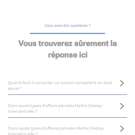
Vous avez des questions ?
Vous trouverez sûrement la
réponse ici
Quand faut-il contacter un avocat compétent en droit
pénal ?
Il est important de prendre contact avec un avocat
compétent en droit pénal, tel que Maître Marina DEBRAY,
Dans quels types d’affaire pénales Maître Debray
près de Gannat, le plus tôt possible.
intervient elle ?
En droit pénal, il est difficile voire impossible de revenir en
Maître Marina DEBRAY, avocate au barreau de Gannat,
arrière, et l’intervention d’un avocat dès le début de la
dispose d’une expertise en droit pénal, et intervient dans de
Dans quels types d’affaires pénales Maître Debray
procédure optimise les résultats.
nombreuses affaires.
intervient-elle ?