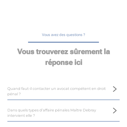
Vous avez des questions ?
Vous trouverez sûrement la
réponse ici
Quand faut-il contacter un avocat compétent en droit
pénal ?
Il est important de prendre contact avec un avocat
compétent en droit pénal, tel que Maître Marina DEBRAY,
Dans quels types d’affaire pénales Maître Debray
près de Decazeville, le plus tôt possible.
intervient elle ?
En droit pénal, il est difficile voire impossible de revenir en
Maître Marina DEBRAY, avocate au barreau de Decazeville,