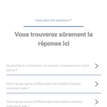
Vous avez des questions ?
Vous trouverez sûrement la
réponse ici
Quand faut-il contacter un avocat compétent en droit
pénal ?
Il est important de prendre contact avec un avocat
compétent en droit pénal, tel que Maître Marina DEBRAY,
Dans quels types d’affaire pénales Maître Debray
près de Cognac, le plus tôt possible.
intervient elle ?
En droit pénal, il est difficile voire impossible de revenir en
Maître Marina DEBRAY, avocate au barreau de Cognac,
arrière, et l’intervention d’un avocat dès le début de la
dispose d’une expertise en droit pénal, et intervient dans de
Dans quels types d’affaires pénales Maître Debray
procédure optimise les résultats.
nombreuses affaires.
intervient-elle ?