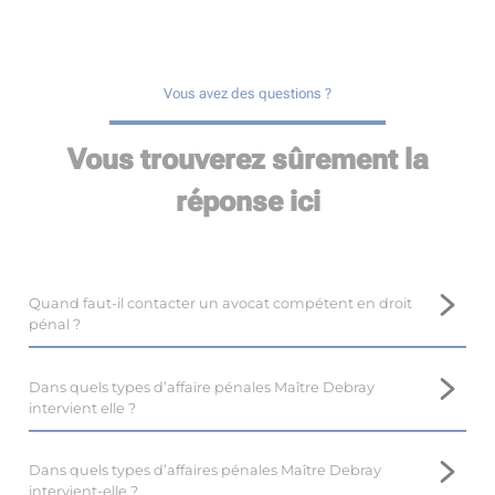
Vous avez des questions ?
Vous trouverez sûrement la
réponse ici
Quand faut-il contacter un avocat compétent en droit
pénal ?
Il est important de prendre contact avec un avocat
compétent en droit pénal, tel que Maître Marina DEBRAY,
Dans quels types d’affaire pénales Maître Debray
près de Biarritz, le plus tôt possible.
intervient elle ?
En droit pénal, il est difficile voire impossible de revenir en
Maître Marina DEBRAY, avocate au barreau de Biarritz,
arrière, et l’intervention d’un avocat dès le début de la
dispose d’une expertise en droit pénal, et intervient dans de
Dans quels types d’affaires pénales Maître Debray
procédure optimise les résultats.
nombreuses affaires.
intervient-elle ?