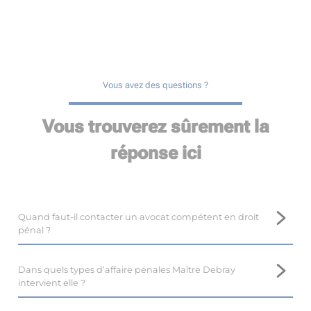
Vous avez des questions ?
Vous trouverez sûrement la
réponse ici
Quand faut-il contacter un avocat compétent en droit
pénal ?
Il est important de prendre contact avec un avocat
compétent en droit pénal, tel que Maître Marina DEBRAY,
Dans quels types d’affaire pénales Maître Debray
près de Fontenay-le-Comte, le plus tôt possible.
intervient elle ?
En droit pénal, il est difficile voire impossible de revenir en
Maître Marina DEBRAY, avocate au barreau de Fontenay-