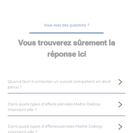
Vous avez des questions ?
Vous trouverez sûrement la
réponse ici
Quand faut-il contacter un avocat compétent en droit
pénal ?
Il est important de prendre contact avec un avocat
compétent en droit pénal, tel que Maître Marina DEBRAY,
Dans quels types d’affaire pénales Maître Debray
près de Auch, le plus tôt possible.
intervient elle ?
En droit pénal, il est difficile voire impossible de revenir en
Maître Marina DEBRAY, avocate au barreau de Auch,
arrière, et l’intervention d’un avocat dès le début de la
dispose d’une expertise en droit pénal, et intervient dans de
Dans quels types d’affaires pénales Maître Debray
procédure optimise les résultats.
nombreuses affaires.
intervient-elle ?