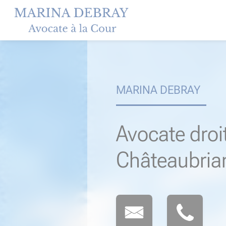
Skip
to
content
MARINA DEBRAY
Avocate droi
Châteaubria