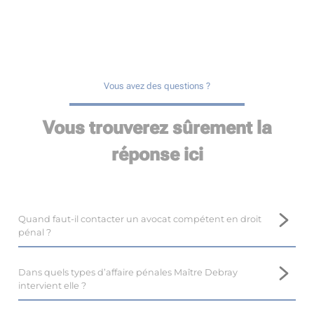
Vous avez des questions ?
Vous trouverez sûrement la
réponse ici
Quand faut-il contacter un avocat compétent en droit
pénal ?
Il est important de prendre contact avec un avocat
compétent en droit pénal, tel que Maître Marina DEBRAY,
Dans quels types d’affaire pénales Maître Debray
près de Coulounieix-Chamiers, le plus tôt possible.
intervient elle ?
En droit pénal, il est difficile voire impossible de revenir en
Maître Marina DEBRAY, avocate au barreau de Coulounieix-