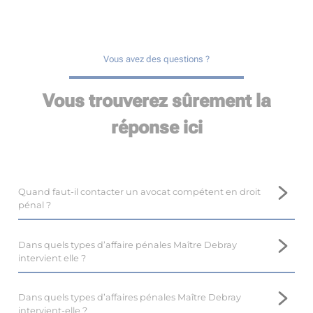
Vous avez des questions ?
Vous trouverez sûrement la
réponse ici
Quand faut-il contacter un avocat compétent en droit
pénal ?
Il est important de prendre contact avec un avocat
compétent en droit pénal, tel que Maître Marina DEBRAY,
Dans quels types d’affaire pénales Maître Debray
près de Déols, le plus tôt possible.
intervient elle ?
En droit pénal, il est difficile voire impossible de revenir en
Maître Marina DEBRAY, avocate au barreau de Déols,
arrière, et l’intervention d’un avocat dès le début de la
dispose d’une expertise en droit pénal, et intervient dans de
Dans quels types d’affaires pénales Maître Debray
procédure optimise les résultats.
nombreuses affaires.
intervient-elle ?