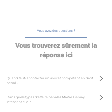
Vous avez des questions ?
Vous trouverez sûrement la
réponse ici
Quand faut-il contacter un avocat compétent en droit
pénal ?
Il est important de prendre contact avec un avocat
compétent en droit pénal, tel que Maître Marina DEBRAY,
Dans quels types d’affaire pénales Maître Debray
près de Clermont-l’Hérault, le plus tôt possible.
intervient elle ?
En droit pénal, il est difficile voire impossible de revenir en
Maître Marina DEBRAY, avocate au barreau de Clermont-