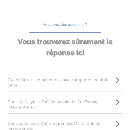
Vous avez des questions ?
Vous trouverez sûrement la
réponse ici
Quand faut-il contacter un avocat compétent en droit
pénal ?
Il est important de prendre contact avec un avocat
compétent en droit pénal, tel que Maître Marina DEBRAY,
Dans quels types d’affaire pénales Maître Debray
près de Bidart, le plus tôt possible.
intervient elle ?
En droit pénal, il est difficile voire impossible de revenir en
Maître Marina DEBRAY, avocate au barreau de Bidart,
arrière, et l’intervention d’un avocat dès le début de la
dispose d’une expertise en droit pénal, et intervient dans de
Dans quels types d’affaires pénales Maître Debray
procédure optimise les résultats.
nombreuses affaires.
intervient-elle ?