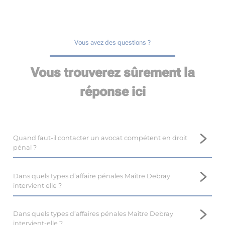
Vous avez des questions ?
Vous trouverez sûrement la
réponse ici
Quand faut-il contacter un avocat compétent en droit
pénal ?
Il est important de prendre contact avec un avocat
compétent en droit pénal, tel que Maître Marina DEBRAY,
Dans quels types d’affaire pénales Maître Debray
près de Bègles, le plus tôt possible.
intervient elle ?
En droit pénal, il est difficile voire impossible de revenir en
Maître Marina DEBRAY, avocate au barreau de Bègles,
arrière, et l’intervention d’un avocat dès le début de la
dispose d’une expertise en droit pénal, et intervient dans de
Dans quels types d’affaires pénales Maître Debray
procédure optimise les résultats.
nombreuses affaires.
intervient-elle ?