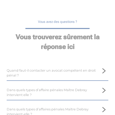
Vous avez des questions ?
Vous trouverez sûrement la
réponse ici
Quand faut-il contacter un avocat compétent en droit
pénal ?
Il est important de prendre contact avec un avocat
compétent en droit pénal, tel que Maître Marina DEBRAY,
Dans quels types d’affaire pénales Maître Debray
près de Coursan, le plus tôt possible.
intervient elle ?
En droit pénal, il est difficile voire impossible de revenir en
Maître Marina DEBRAY, avocate au barreau de Coursan,
arrière, et l’intervention d’un avocat dès le début de la
dispose d’une expertise en droit pénal, et intervient dans de
Dans quels types d’affaires pénales Maître Debray
procédure optimise les résultats.
nombreuses affaires.
intervient-elle ?