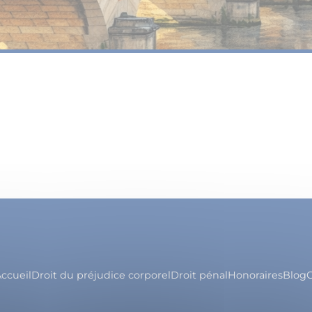
ccueil
Droit du préjudice corporel
Droit pénal
Honoraires
Blog
C