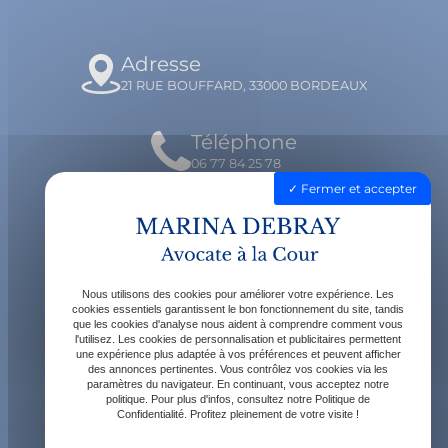
Adresse
21 RUE BOUFFARD, 33000 BORDEAUX
Téléphone
06 77 84 25 78
Fermer et accepter
Email
contact@avocatdebray.fr
Nous utilisons des cookies pour améliorer votre expérience. Les
Horaires
cookies essentiels garantissent le bon fonctionnement du site, tandis
que les cookies d'analyse nous aident à comprendre comment vous
Lundi - Vendredi : 9h - 19h
l'utilisez. Les cookies de personnalisation et publicitaires permettent
une expérience plus adaptée à vos préférences et peuvent afficher
des annonces pertinentes. Vous contrôlez vos cookies via les
paramètres du navigateur. En continuant, vous acceptez notre
politique. Pour plus d'infos, consultez notre Politique de
Confidentialité. Profitez pleinement de votre visite !