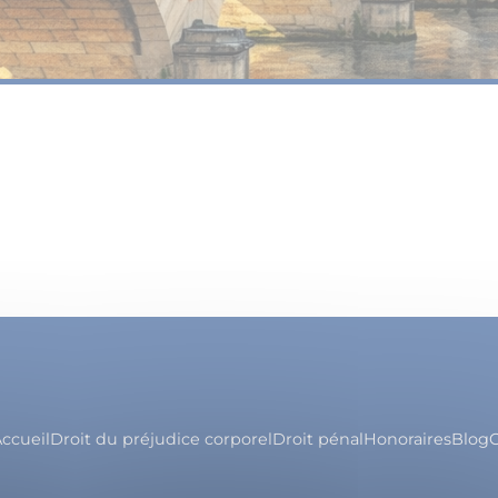
ccueil
Droit du préjudice corporel
Droit pénal
Honoraires
Blog
C