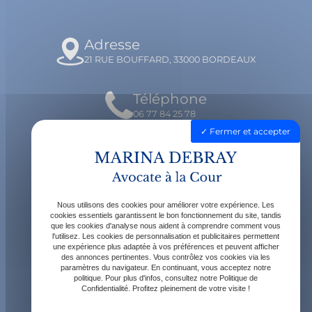
Adresse
21 RUE BOUFFARD, 33000 BORDEAUX
Téléphone
06 77 84 25 78
Fermer et accepter
Email
contact@avocatdebray.fr
Nous utilisons des cookies pour améliorer votre expérience. Les
Horaires
cookies essentiels garantissent le bon fonctionnement du site, tandis
que les cookies d'analyse nous aident à comprendre comment vous
Lundi - Vendredi : 9h - 19h
l'utilisez. Les cookies de personnalisation et publicitaires permettent
une expérience plus adaptée à vos préférences et peuvent afficher
des annonces pertinentes. Vous contrôlez vos cookies via les
paramètres du navigateur. En continuant, vous acceptez notre
politique. Pour plus d'infos, consultez notre Politique de
Confidentialité. Profitez pleinement de votre visite !