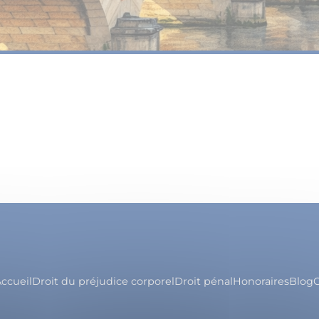
ccueil
Droit du préjudice corporel
Droit pénal
Honoraires
Blog
C