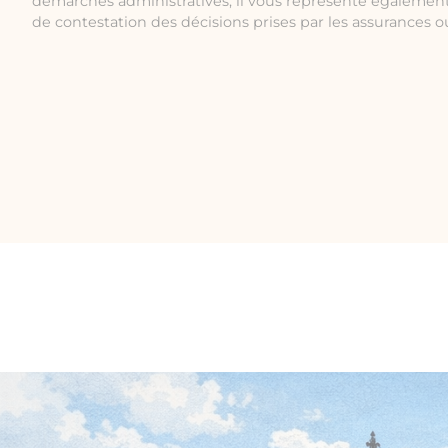
démarches administratives, il vous représente également
de contestation des décisions prises par les assurances ou