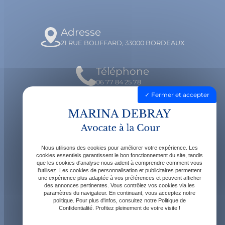
Adresse
21 RUE BOUFFARD, 33000 BORDEAUX
Téléphone
06 77 84 25 78
Fermer et accepter
Email
contact@avocatdebray.fr
Nous utilisons des cookies pour améliorer votre expérience. Les
Horaires
cookies essentiels garantissent le bon fonctionnement du site, tandis
que les cookies d'analyse nous aident à comprendre comment vous
Lundi - Vendredi : 9h - 19h
l'utilisez. Les cookies de personnalisation et publicitaires permettent
une expérience plus adaptée à vos préférences et peuvent afficher
des annonces pertinentes. Vous contrôlez vos cookies via les
paramètres du navigateur. En continuant, vous acceptez notre
politique. Pour plus d'infos, consultez notre Politique de
Confidentialité. Profitez pleinement de votre visite !