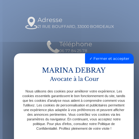
Adresse
21 RUE BOUFFARD, 33000 BORDEAUX
Téléphone
06 77 84 25 78
Fermer et accepter
Email
contact@avocatdebray.fr
Nous utilisons des cookies pour améliorer votre expérience. Les
Horaires
cookies essentiels garantissent le bon fonctionnement du site, tandis
que les cookies d'analyse nous aident à comprendre comment vous
Lundi - Vendredi : 9h - 19h
l'utilisez. Les cookies de personnalisation et publicitaires permettent
une expérience plus adaptée à vos préférences et peuvent afficher
des annonces pertinentes. Vous contrôlez vos cookies via les
paramètres du navigateur. En continuant, vous acceptez notre
politique. Pour plus d'infos, consultez notre Politique de
Confidentialité. Profitez pleinement de votre visite !