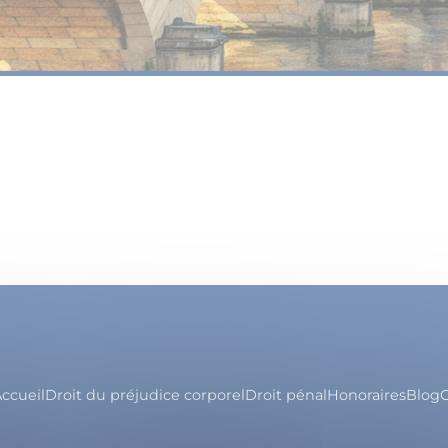
ccueil
Droit du préjudice corporel
Droit pénal
Honoraires
Blog
C