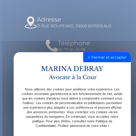
Adresse
21 RUE BOUFFARD, 33000 BORDEAUX
Téléphone
06 77 84 25 78
Fermer et accepter
Email
contact@avocatdebray.fr
Nous utilisons des cookies pour améliorer votre expérience. Les
Horaires
cookies essentiels garantissent le bon fonctionnement du site, tandis
que les cookies d'analyse nous aident à comprendre comment vous
Lundi - Vendredi : 9h - 19h
l'utilisez. Les cookies de personnalisation et publicitaires permettent
une expérience plus adaptée à vos préférences et peuvent afficher
des annonces pertinentes. Vous contrôlez vos cookies via les
paramètres du navigateur. En continuant, vous acceptez notre
politique. Pour plus d'infos, consultez notre Politique de
Confidentialité. Profitez pleinement de votre visite !