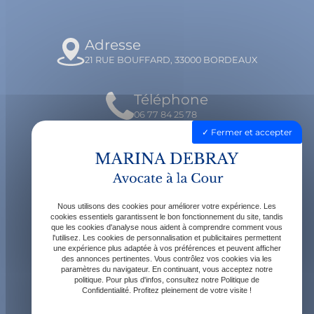
Adresse
21 RUE BOUFFARD, 33000 BORDEAUX
Téléphone
06 77 84 25 78
Fermer et accepter
Email
contact@avocatdebray.fr
Nous utilisons des cookies pour améliorer votre expérience. Les
Horaires
cookies essentiels garantissent le bon fonctionnement du site, tandis
que les cookies d'analyse nous aident à comprendre comment vous
Lundi - Vendredi : 9h - 19h
l'utilisez. Les cookies de personnalisation et publicitaires permettent
une expérience plus adaptée à vos préférences et peuvent afficher
des annonces pertinentes. Vous contrôlez vos cookies via les
paramètres du navigateur. En continuant, vous acceptez notre
politique. Pour plus d'infos, consultez notre Politique de
Confidentialité. Profitez pleinement de votre visite !