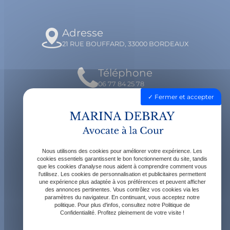
Adresse
21 RUE BOUFFARD, 33000 BORDEAUX
Téléphone
06 77 84 25 78
Fermer et accepter
Email
contact@avocatdebray.fr
Nous utilisons des cookies pour améliorer votre expérience. Les
Horaires
cookies essentiels garantissent le bon fonctionnement du site, tandis
que les cookies d'analyse nous aident à comprendre comment vous
Lundi - Vendredi : 9h - 19h
l'utilisez. Les cookies de personnalisation et publicitaires permettent
une expérience plus adaptée à vos préférences et peuvent afficher
des annonces pertinentes. Vous contrôlez vos cookies via les
paramètres du navigateur. En continuant, vous acceptez notre
politique. Pour plus d'infos, consultez notre Politique de
Confidentialité. Profitez pleinement de votre visite !