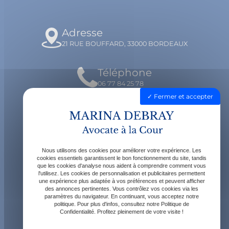
Adresse
21 RUE BOUFFARD, 33000 BORDEAUX
Téléphone
06 77 84 25 78
Fermer et accepter
Email
contact@avocatdebray.fr
Nous utilisons des cookies pour améliorer votre expérience. Les
Horaires
cookies essentiels garantissent le bon fonctionnement du site, tandis
que les cookies d'analyse nous aident à comprendre comment vous
Lundi - Vendredi : 9h - 19h
l'utilisez. Les cookies de personnalisation et publicitaires permettent
une expérience plus adaptée à vos préférences et peuvent afficher
des annonces pertinentes. Vous contrôlez vos cookies via les
paramètres du navigateur. En continuant, vous acceptez notre
politique. Pour plus d'infos, consultez notre Politique de
Confidentialité. Profitez pleinement de votre visite !