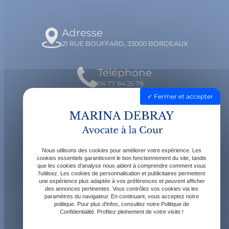
Adresse
21 RUE BOUFFARD, 33000 BORDEAUX
Téléphone
06 77 84 25 78
Fermer et accepter
Email
contact@avocatdebray.fr
Nous utilisons des cookies pour améliorer votre expérience. Les
Horaires
cookies essentiels garantissent le bon fonctionnement du site, tandis
que les cookies d'analyse nous aident à comprendre comment vous
Lundi - Vendredi : 9h - 19h
l'utilisez. Les cookies de personnalisation et publicitaires permettent
une expérience plus adaptée à vos préférences et peuvent afficher
des annonces pertinentes. Vous contrôlez vos cookies via les
paramètres du navigateur. En continuant, vous acceptez notre
politique. Pour plus d'infos, consultez notre Politique de
Confidentialité. Profitez pleinement de votre visite !