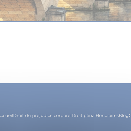
ccueil
Droit du préjudice corporel
Droit pénal
Honoraires
Blog
C