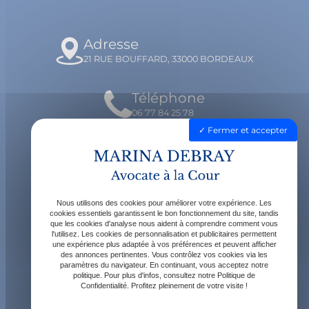
Adresse
21 RUE BOUFFARD, 33000 BORDEAUX
Téléphone
06 77 84 25 78
Fermer et accepter
Email
contact@avocatdebray.fr
Nous utilisons des cookies pour améliorer votre expérience. Les
Horaires
cookies essentiels garantissent le bon fonctionnement du site, tandis
que les cookies d'analyse nous aident à comprendre comment vous
Lundi - Vendredi : 9h - 19h
l'utilisez. Les cookies de personnalisation et publicitaires permettent
une expérience plus adaptée à vos préférences et peuvent afficher
des annonces pertinentes. Vous contrôlez vos cookies via les
paramètres du navigateur. En continuant, vous acceptez notre
politique. Pour plus d'infos, consultez notre Politique de
Confidentialité. Profitez pleinement de votre visite !