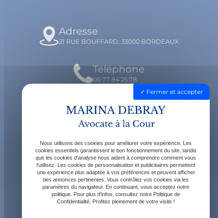
Adresse
21 RUE BOUFFARD, 33000 BORDEAUX
Téléphone
06 77 84 25 78
Fermer et accepter
Email
contact@avocatdebray.fr
Nous utilisons des cookies pour améliorer votre expérience. Les
Horaires
cookies essentiels garantissent le bon fonctionnement du site, tandis
que les cookies d'analyse nous aident à comprendre comment vous
Lundi - Vendredi : 9h - 19h
l'utilisez. Les cookies de personnalisation et publicitaires permettent
une expérience plus adaptée à vos préférences et peuvent afficher
des annonces pertinentes. Vous contrôlez vos cookies via les
paramètres du navigateur. En continuant, vous acceptez notre
politique. Pour plus d'infos, consultez notre Politique de
Confidentialité. Profitez pleinement de votre visite !