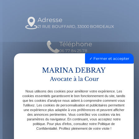
Adresse
21 RUE BOUFFARD, 33000 BORDEAUX
Téléphone
06 77 84 25 78
Fermer et accepter
Email
contact@avocatdebray.fr
Nous utilisons des cookies pour améliorer votre expérience. Les
Horaires
cookies essentiels garantissent le bon fonctionnement du site, tandis
que les cookies d'analyse nous aident à comprendre comment vous
Lundi - Vendredi : 9h - 19h
l'utilisez. Les cookies de personnalisation et publicitaires permettent
une expérience plus adaptée à vos préférences et peuvent afficher
des annonces pertinentes. Vous contrôlez vos cookies via les
paramètres du navigateur. En continuant, vous acceptez notre
politique. Pour plus d'infos, consultez notre Politique de
Confidentialité. Profitez pleinement de votre visite !