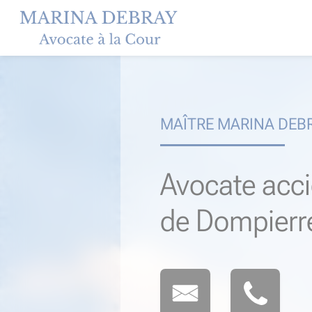
Skip
to
content
MAÎTRE MARINA DEB
Avocate acci
de Dompierr