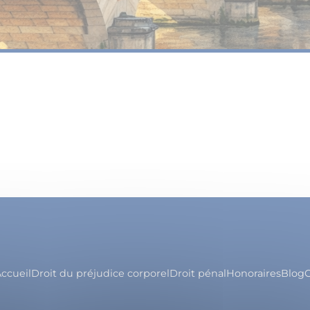
ccueil
Droit du préjudice corporel
Droit pénal
Honoraires
Blog
C