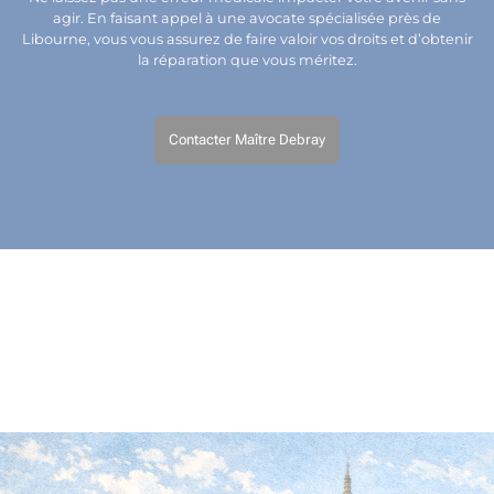
agir. En faisant appel à une avocate spécialisée près de
Libourne, vous vous assurez de faire valoir vos droits et d’obtenir
la réparation que vous méritez.
Contacter Maître Debray