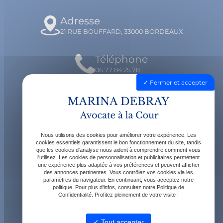
Adresse
21 RUE BOUFFARD, 33000 BORDEAUX
Téléphone
06 77 84 25 78
Fermer et accepter
Email
contact@avocatdebray.fr
Nous utilisons des cookies pour améliorer votre expérience. Les
Horaires
cookies essentiels garantissent le bon fonctionnement du site, tandis
que les cookies d'analyse nous aident à comprendre comment vous
Lundi - Vendredi : 9h - 19h
l'utilisez. Les cookies de personnalisation et publicitaires permettent
une expérience plus adaptée à vos préférences et peuvent afficher
des annonces pertinentes. Vous contrôlez vos cookies via les
paramètres du navigateur. En continuant, vous acceptez notre
politique. Pour plus d'infos, consultez notre Politique de
Confidentialité. Profitez pleinement de votre visite !
Tout accepter