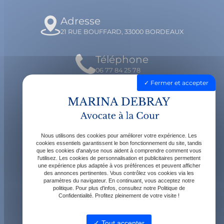
Adresse
21 RUE BOUFFARD, 33000 BORDEAUX
Téléphone
06 77 84 25 78
Fermer et accepter
Email
contact@avocatdebray.fr
Nous utilisons des cookies pour améliorer votre expérience. Les
Horaires
cookies essentiels garantissent le bon fonctionnement du site, tandis
que les cookies d'analyse nous aident à comprendre comment vous
Lundi - Vendredi : 9h - 19h
l'utilisez. Les cookies de personnalisation et publicitaires permettent
une expérience plus adaptée à vos préférences et peuvent afficher
des annonces pertinentes. Vous contrôlez vos cookies via les
paramètres du navigateur. En continuant, vous acceptez notre
politique. Pour plus d'infos, consultez notre Politique de
Confidentialité. Profitez pleinement de votre visite !
Tout accepter