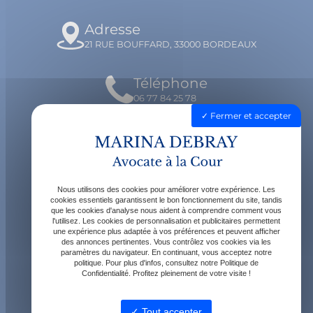
Adresse
21 RUE BOUFFARD, 33000 BORDEAUX
Téléphone
06 77 84 25 78
Fermer et accepter
Email
contact@avocatdebray.fr
Nous utilisons des cookies pour améliorer votre expérience. Les
Horaires
cookies essentiels garantissent le bon fonctionnement du site, tandis
que les cookies d'analyse nous aident à comprendre comment vous
Lundi - Vendredi : 9h - 19h
l'utilisez. Les cookies de personnalisation et publicitaires permettent
une expérience plus adaptée à vos préférences et peuvent afficher
des annonces pertinentes. Vous contrôlez vos cookies via les
paramètres du navigateur. En continuant, vous acceptez notre
politique. Pour plus d'infos, consultez notre Politique de
Confidentialité. Profitez pleinement de votre visite !
Tout accepter