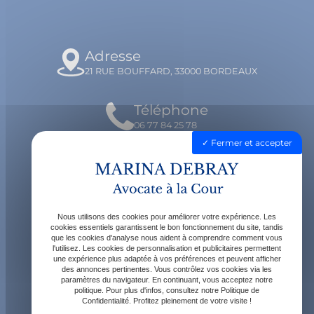
Adresse
21 RUE BOUFFARD, 33000 BORDEAUX
Téléphone
06 77 84 25 78
Fermer et accepter
Email
contact@avocatdebray.fr
Nous utilisons des cookies pour améliorer votre expérience. Les
Horaires
cookies essentiels garantissent le bon fonctionnement du site, tandis
que les cookies d'analyse nous aident à comprendre comment vous
Lundi - Vendredi : 9h - 19h
l'utilisez. Les cookies de personnalisation et publicitaires permettent
une expérience plus adaptée à vos préférences et peuvent afficher
des annonces pertinentes. Vous contrôlez vos cookies via les
paramètres du navigateur. En continuant, vous acceptez notre
politique. Pour plus d'infos, consultez notre Politique de
Confidentialité. Profitez pleinement de votre visite !