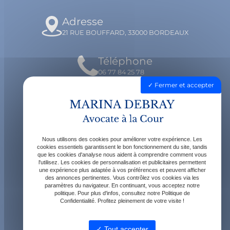
Adresse
21 RUE BOUFFARD, 33000 BORDEAUX
Téléphone
06 77 84 25 78
Fermer et accepter
Email
contact@avocatdebray.fr
Nous utilisons des cookies pour améliorer votre expérience. Les
Horaires
cookies essentiels garantissent le bon fonctionnement du site, tandis
que les cookies d'analyse nous aident à comprendre comment vous
Lundi - Vendredi : 9h - 19h
l'utilisez. Les cookies de personnalisation et publicitaires permettent
une expérience plus adaptée à vos préférences et peuvent afficher
des annonces pertinentes. Vous contrôlez vos cookies via les
paramètres du navigateur. En continuant, vous acceptez notre
politique. Pour plus d'infos, consultez notre Politique de
Confidentialité. Profitez pleinement de votre visite !
Tout accepter