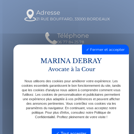
Adresse
21 RUE BOUFFARD, 33000 BORDEAUX
Téléphone
06 77 84 25 78
Fermer et accepter
Email
contact@avocatdebray.fr
Nous utilisons des cookies pour améliorer votre expérience. Les
Horaires
cookies essentiels garantissent le bon fonctionnement du site, tandis
que les cookies d'analyse nous aident à comprendre comment vous
Lundi - Vendredi : 9h - 19h
l'utilisez. Les cookies de personnalisation et publicitaires permettent
une expérience plus adaptée à vos préférences et peuvent afficher
des annonces pertinentes. Vous contrôlez vos cookies via les
paramètres du navigateur. En continuant, vous acceptez notre
politique. Pour plus d'infos, consultez notre Politique de
Confidentialité. Profitez pleinement de votre visite !
Tout accepter