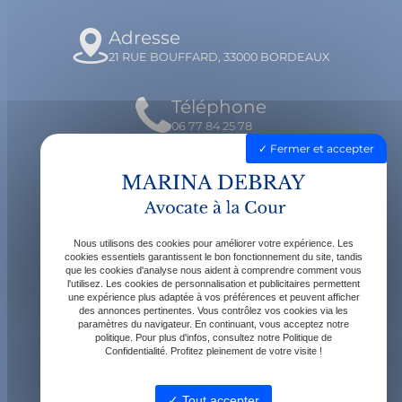
Adresse
21 RUE BOUFFARD, 33000 BORDEAUX
Téléphone
06 77 84 25 78
Fermer et accepter
Email
contact@avocatdebray.fr
Nous utilisons des cookies pour améliorer votre expérience. Les
Horaires
cookies essentiels garantissent le bon fonctionnement du site, tandis
que les cookies d'analyse nous aident à comprendre comment vous
Lundi - Vendredi : 9h - 19h
l'utilisez. Les cookies de personnalisation et publicitaires permettent
une expérience plus adaptée à vos préférences et peuvent afficher
des annonces pertinentes. Vous contrôlez vos cookies via les
paramètres du navigateur. En continuant, vous acceptez notre
politique. Pour plus d'infos, consultez notre Politique de
Confidentialité. Profitez pleinement de votre visite !
Tout accepter