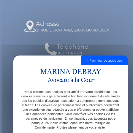
Adresse
21 RUE BOUFFARD, 33000 BORDEAUX
Téléphone
06 77 84 25 78
Fermer et accepter
Email
contact@avocatdebray.fr
Nous utilisons des cookies pour améliorer votre expérience. Les
Horaires
cookies essentiels garantissent le bon fonctionnement du site, tandis
que les cookies d'analyse nous aident à comprendre comment vous
Lundi - Vendredi : 9h - 19h
l'utilisez. Les cookies de personnalisation et publicitaires permettent
une expérience plus adaptée à vos préférences et peuvent afficher
des annonces pertinentes. Vous contrôlez vos cookies via les
paramètres du navigateur. En continuant, vous acceptez notre
politique. Pour plus d'infos, consultez notre Politique de
Confidentialité. Profitez pleinement de votre visite !