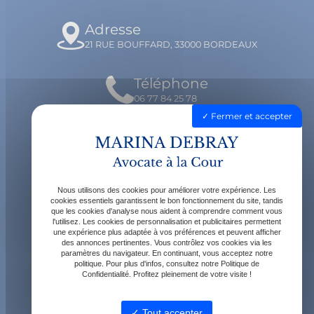
Adresse
21 RUE BOUFFARD, 33000 BORDEAUX
Téléphone
06 77 84 25 78
Fermer et accepter
Email
contact@avocatdebray.fr
Nous utilisons des cookies pour améliorer votre expérience. Les
Horaires
cookies essentiels garantissent le bon fonctionnement du site, tandis
que les cookies d'analyse nous aident à comprendre comment vous
Lundi - Vendredi : 9h - 19h
l'utilisez. Les cookies de personnalisation et publicitaires permettent
une expérience plus adaptée à vos préférences et peuvent afficher
des annonces pertinentes. Vous contrôlez vos cookies via les
paramètres du navigateur. En continuant, vous acceptez notre
politique. Pour plus d'infos, consultez notre Politique de
Confidentialité. Profitez pleinement de votre visite !
Tout accepter