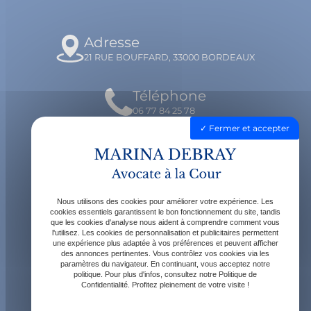
Adresse
21 RUE BOUFFARD, 33000 BORDEAUX
Téléphone
06 77 84 25 78
Fermer et accepter
Email
contact@avocatdebray.fr
Nous utilisons des cookies pour améliorer votre expérience. Les
Horaires
cookies essentiels garantissent le bon fonctionnement du site, tandis
que les cookies d'analyse nous aident à comprendre comment vous
Lundi - Vendredi : 9h - 19h
l'utilisez. Les cookies de personnalisation et publicitaires permettent
une expérience plus adaptée à vos préférences et peuvent afficher
des annonces pertinentes. Vous contrôlez vos cookies via les
paramètres du navigateur. En continuant, vous acceptez notre
politique. Pour plus d'infos, consultez notre Politique de
Confidentialité. Profitez pleinement de votre visite !