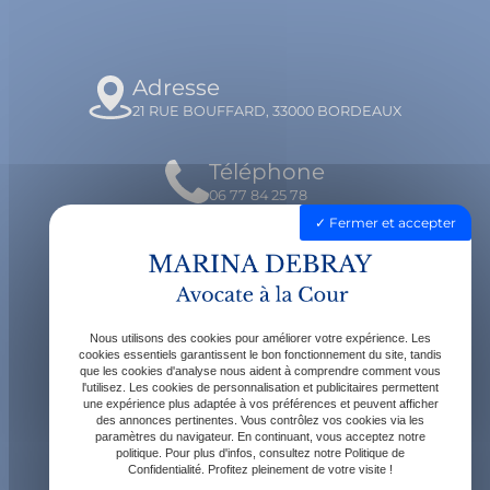
Adresse
21 RUE BOUFFARD, 33000 BORDEAUX
Téléphone
06 77 84 25 78
Fermer et accepter
Email
contact@avocatdebray.fr
Nous utilisons des cookies pour améliorer votre expérience. Les
Horaires
cookies essentiels garantissent le bon fonctionnement du site, tandis
que les cookies d'analyse nous aident à comprendre comment vous
Lundi - Vendredi : 9h - 19h
l'utilisez. Les cookies de personnalisation et publicitaires permettent
une expérience plus adaptée à vos préférences et peuvent afficher
des annonces pertinentes. Vous contrôlez vos cookies via les
paramètres du navigateur. En continuant, vous acceptez notre
politique. Pour plus d'infos, consultez notre Politique de
Confidentialité. Profitez pleinement de votre visite !