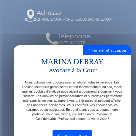
Adresse
21 RUE BOUFFARD, 33000 BORDEAUX
Téléphone
06 77 84 25 78
Fermer et accepter
Email
contact@avocatdebray.fr
Nous utilisons des cookies pour améliorer votre expérience. Les
Horaires
cookies essentiels garantissent le bon fonctionnement du site, tandis
que les cookies d'analyse nous aident à comprendre comment vous
Lundi - Vendredi : 9h - 19h
l'utilisez. Les cookies de personnalisation et publicitaires permettent
une expérience plus adaptée à vos préférences et peuvent afficher
des annonces pertinentes. Vous contrôlez vos cookies via les
paramètres du navigateur. En continuant, vous acceptez notre
politique. Pour plus d'infos, consultez notre Politique de
Confidentialité. Profitez pleinement de votre visite !
Tout accepter