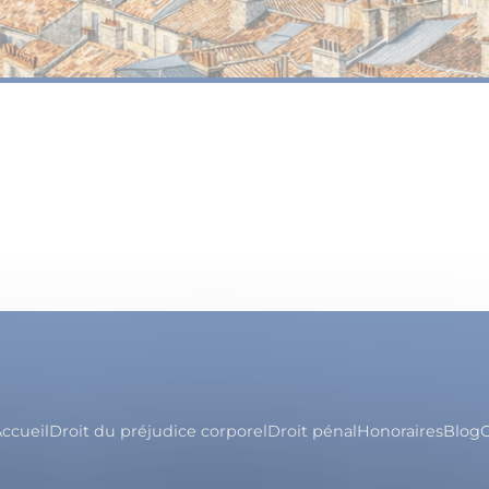
ccueil
Droit du préjudice corporel
Droit pénal
Honoraires
Blog
C