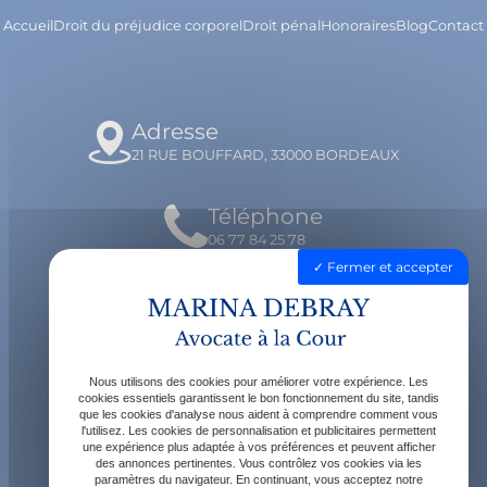
Accueil
Droit du préjudice corporel
Droit pénal
Honoraires
Blog
Contact
Adresse
21 RUE BOUFFARD, 33000 BORDEAUX
Téléphone
06 77 84 25 78
Fermer et accepter
Email
contact@avocatdebray.fr
Nous utilisons des cookies pour améliorer votre expérience. Les
Horaires
cookies essentiels garantissent le bon fonctionnement du site, tandis
que les cookies d'analyse nous aident à comprendre comment vous
Lundi - Vendredi : 9h - 19h
l'utilisez. Les cookies de personnalisation et publicitaires permettent
une expérience plus adaptée à vos préférences et peuvent afficher
des annonces pertinentes. Vous contrôlez vos cookies via les
paramètres du navigateur. En continuant, vous acceptez notre