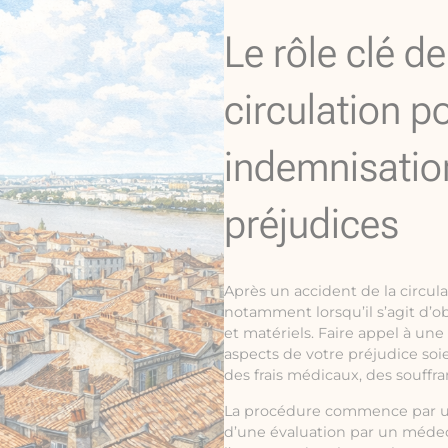
Le rôle clé d
circulation p
indemnisatio
préjudices
Après un accident de la circul
notamment lorsqu’il s’agit d’o
et matériels. Faire appel à une
aspects de votre préjudice soie
des frais médicaux, des souffr
La procédure commence par une 
d’une évaluation par un médeci