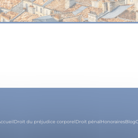
ccueil
Droit du préjudice corporel
Droit pénal
Honoraires
Blog
C