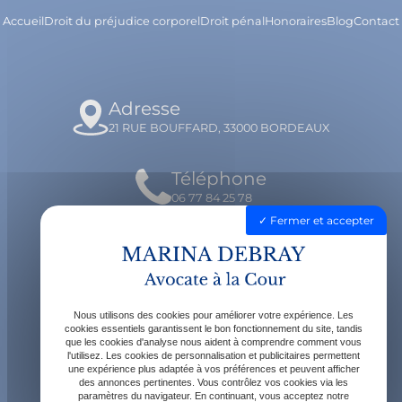
Accueil
Droit du préjudice corporel
Droit pénal
Honoraires
Blog
Contact
Adresse
21 RUE BOUFFARD, 33000 BORDEAUX
Téléphone
06 77 84 25 78
Fermer et accepter
Email
contact@avocatdebray.fr
Nous utilisons des cookies pour améliorer votre expérience. Les
Horaires
cookies essentiels garantissent le bon fonctionnement du site, tandis
que les cookies d'analyse nous aident à comprendre comment vous
Lundi - Vendredi : 9h - 19h
l'utilisez. Les cookies de personnalisation et publicitaires permettent
une expérience plus adaptée à vos préférences et peuvent afficher
des annonces pertinentes. Vous contrôlez vos cookies via les
paramètres du navigateur. En continuant, vous acceptez notre